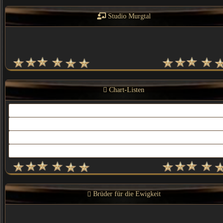
Studio Murgtal
Chart-Listen
Top 150 Charts - dj-hitparade
In the Mix-Charts - dj-hitparade
Offizielle Deutsche Charts
enJoy AI PRODUCTION
Brüder für die Ewigkeit