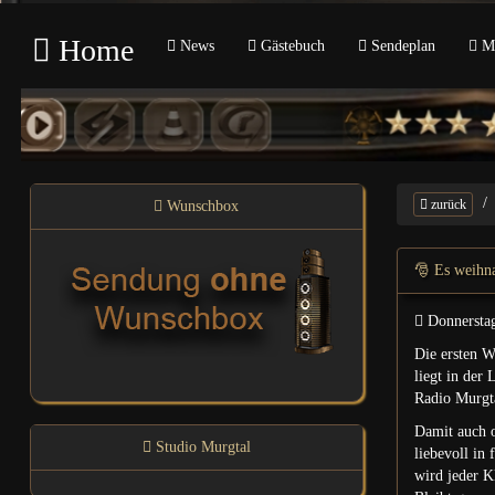
Home
News
Gästebuch
Sendeplan
Mu
zurück
Wunschbox
🎅 Es weihna
Donnersta
Die ersten W
liegt in der
Radio Murgta
Damit auch o
Studio Murgtal
liebevoll in
wird jeder K