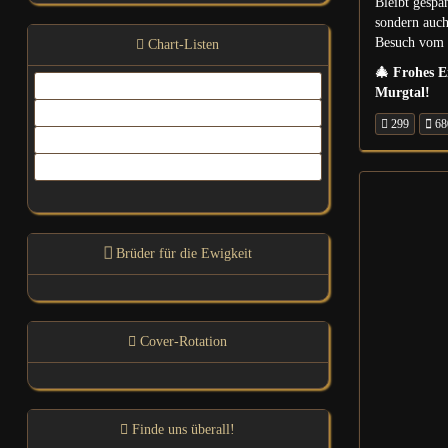
Bleibt gespa
sondern auch
Besuch vom 
Chart-Listen
🎄 Frohes E
Top 150 Charts - dj-hitparade
Murgtal!
In the Mix-Charts - dj-hitparade
299
68
Offizielle Deutsche Charts
enJoy AI PRODUCTION
Brüder für die Ewigkeit
Cover-Rotation
Finde uns überall!