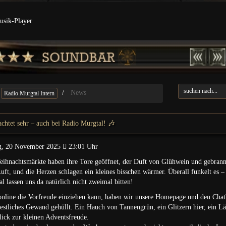
sik-Player
News
Radio Murgtal Intern
chtet sehr – auch bei Radio Murgtal! 🎶
g, 20 November 2025
23:01 Uhr
eihnachtsmärkte haben ihre Tore geöffnet, der Duft von Glühwein und gebran
 Luft, und die Herzen schlagen ein kleines bisschen wärmer. Überall funkelt es 
l lassen uns da natürlich nicht zweimal bitten!
nline die Vorfreude einziehen kann, haben wir unsere Homepage und den Chat
 festliches Gewand gehüllt. Ein Hauch von Tannengrün, ein Glitzern hier, ein Lä
lick zur kleinen Adventsfreude.