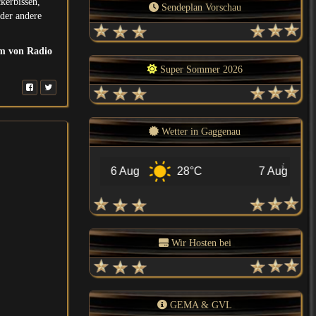
kerbissen,
Sendeplan Vorschau
oder andere
am von Radio
Super Sommer 2026
Wetter in Gaggenau
6 Aug
28°C
7 Aug
27°C
Wir Hosten bei
GEMA & GVL