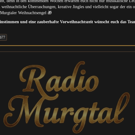
nnt, denn in den kommenden Wochen erwarten euch nicht nur musikalische Lec
 weihnachtliche Überraschungen, kreative Jingles und vielleicht sogar der ein 
Murgtaler Weihnachtsengel 🎁
instimmen und eine zauberhafte Vorweihnachtszeit wünscht euch das Te
677
Gaggenau