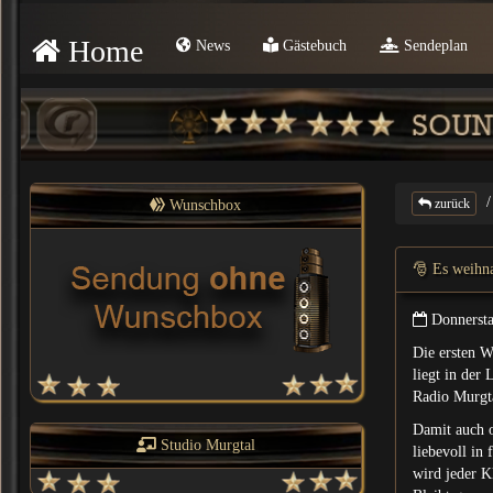
Home
News
Gästebuch
Sendeplan
zurück
Wunschbox
🎅 Es weihna
Donnerst
Die ersten W
liegt in der
Radio Murgta
Damit auch o
Studio Murgtal
liebevoll in
wird jeder K