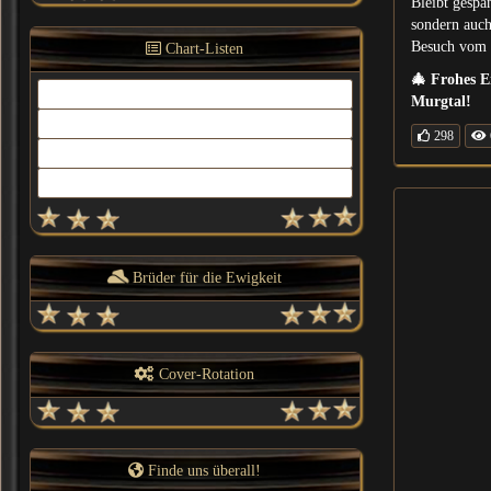
Bleibt gespa
sondern auch
Besuch vom 
Chart-Listen
🎄 Frohes E
Top 150 Charts - dj-hitparade
Murgtal!
In the Mix-Charts - dj-hitparade
298
Offizielle Deutsche Charts
enJoy AI PRODUCTION
Brüder für die Ewigkeit
Cover-Rotation
Finde uns überall!