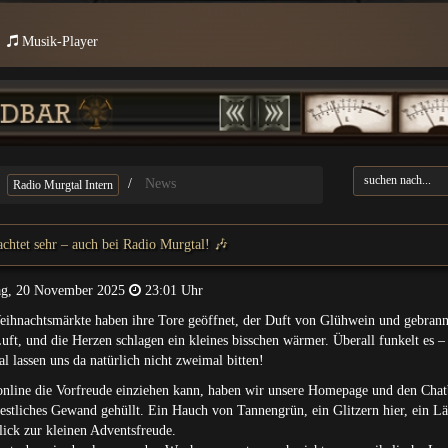
Musik-Player
News
Radio Murgtal Intern
chtet sehr – auch bei Radio Murgtal! 🎶
ag, 20 November 2025
23:01 Uhr
eihnachtsmärkte haben ihre Tore geöffnet, der Duft von Glühwein und gebran
 Luft, und die Herzen schlagen ein kleines bisschen wärmer. Überall funkelt es 
l lassen uns da natürlich nicht zweimal bitten!
nline die Vorfreude einziehen kann, haben wir unsere Homepage und den Chat
 festliches Gewand gehüllt. Ein Hauch von Tannengrün, ein Glitzern hier, ein Lä
lick zur kleinen Adventsfreude.