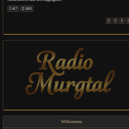
417
1003
Willkommen