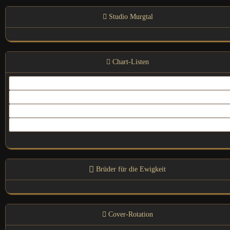
Studio Murgtal
Chart-Listen
Top 150 Charts - dj-hitparade
In the Mix-Charts - dj-hitparade
Offizielle Deutsche Charts
enJoy AI PRODUCTION
Brüder für die Ewigkeit
Cover-Rotation