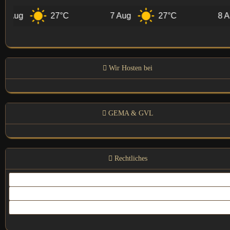
 Aug
27°C
7 Aug
27°C
8 Au
Wir Hosten bei
GEMA & GVL
Rechtliches
Kontakt
Impressum
Datenschutz